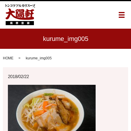
メ
kurume_img005
HOME
kurume_img005
2018/02/22