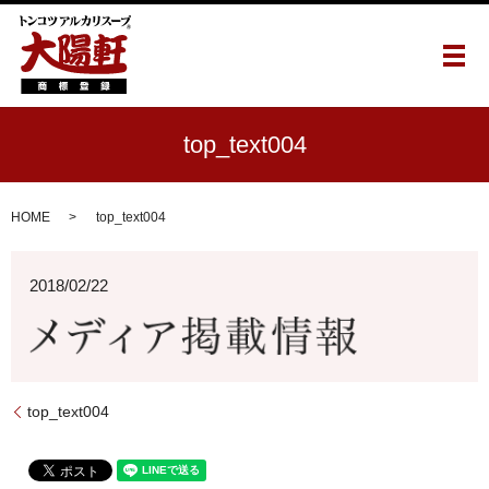
メ
top_text004
HOME
top_text004
2018/02/22
top_text004